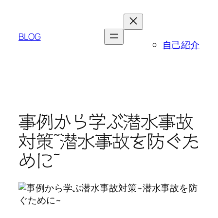
内
容
を
BLOG
自己紹介
ス
キ
ッ
プ
事例から学ぶ潜水事故
対策~潜水事故を防ぐた
めに~