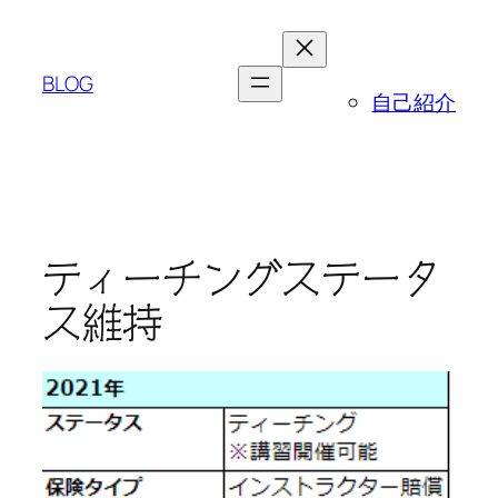
内
容
を
BLOG
自己紹介
ス
キ
ッ
プ
ティーチングステータ
ス維持