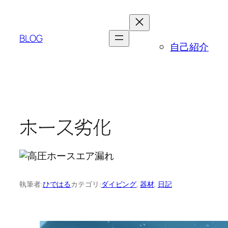
内
容
を
BLOG
自己紹介
ス
キ
ッ
プ
ホース劣化
執筆者:
ひではる
カテゴリ:
ダイビング
, 
器材
, 
日記