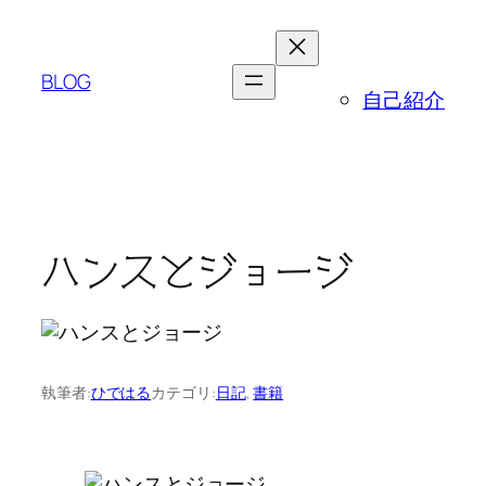
内
容
を
BLOG
自己紹介
ス
キ
ッ
プ
ハンスとジョージ
執筆者:
ひではる
カテゴリ:
日記
, 
書籍