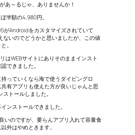
デーがあ～るじゃ、ありませんか！
がほぼ半額の4,980円。
OSがAndroidをカスタマイズされていて
y」が使えないのでどうかと思いましたが、この値
ッと。
tアプリはWEBサイトにありそのままインスト
確認できました。
に持っていくなら海で使うダイビングロ
真共有アプリも使えた方が良いじゃんと思
yをインストールしました。
事インストールできました。
しても良いのですが、要らんアプリ入れて容量食
れ以外はやめときます。