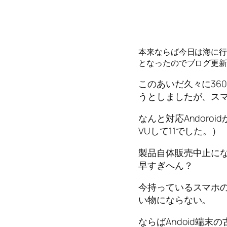
本来ならば今日は海に
となったのでブログ更
このあいだ久々に360
うとしましたが、ス
なんと対応Andoro
VUして11でした。）
製品自体販売中止に
早すぎへん？
今持っているスマホ
い物にならない。
ならばAndoid端