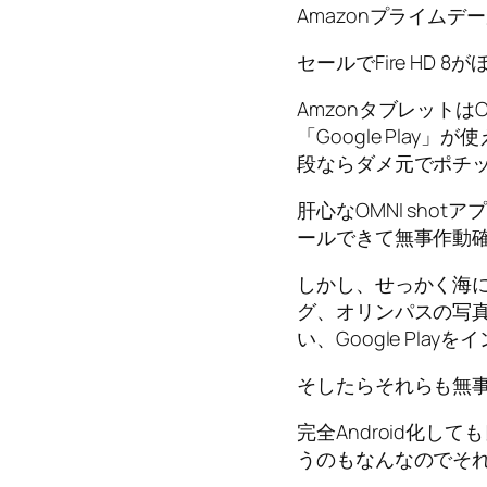
Amazonプライム
セールでFire HD 8
Amzonタブレットは
「Google Pla
段ならダメ元でポチ
肝心なOMNI sho
ールできて無事作動
しかし、せっかく海
グ、オリンパスの写
い、Google Pla
そしたらそれらも無
完全Android化
うのもなんなのでそ