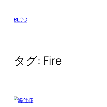
内
容
を
BLOG
ス
キ
ッ
プ
タグ:
Fire