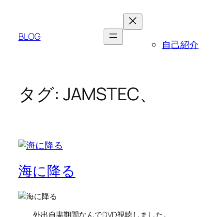
内
容
を
BLOG
自己紹介
ス
キ
ッ
プ
タグ:
JAMSTEC、
海に降る
外出自粛期間なんでDVD視聴しました。