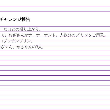
チャレンジ報告
常ーなほどの盛り上がり。
て、おざさんがナ、ナ、ナント、人数分のプ リンをご用意。
コプッチンプリン。
ざくん、かさやんの3人。