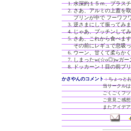
水深約１５ｍ、プラス
さあ、アルミの上蓋を
プリンが中で フーワフ
逆さまにして振ってみ
じゃあ、プッチンして
さあ、これから食べま
その前にレギュで息吸っ
ウーン、甘くて柔らか
しまったw(☆o◎)wガ
ドッカーン！目の前プ
かさやんのコメント
：ちょっと
当サークルは
ごくごくフツ
ご意見ご感想
またアイデア