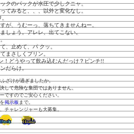
チックのパックが水圧で少しクニャ。
取ってみると、、、以外と変化なし。
ワ。
ますが、うむーっ、落ちてきませんねー。
みましょう。アレレ、出てこない。
す。
て、止めて、パ クッ。
くてまさしくプリン。
ーン！どうやって飲み込むんだっけ？ピンチ!!
リンだらけ。
おふざけが過ぎましたか。
決して危険な集団ではありません。
ーですのでご安心ください。
を
掲示板
まで。
、チャレンジャーも大募集。