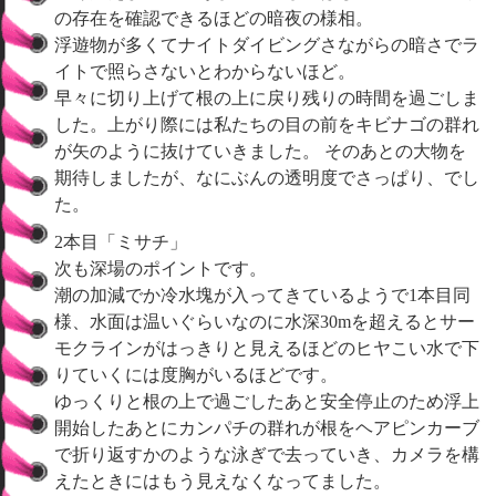
の存在を確認できるほどの暗夜の様相。
浮遊物が多くてナイトダイビングさながらの暗さでラ
イトで照らさないとわからないほど。
早々に切り上げて根の上に戻り残りの時間を過ごしま
した。上がり際には私たちの目の前をキビナゴの群れ
が矢のように抜けていきました。 そのあとの大物を
期待しましたが、なにぶんの透明度でさっぱり、でし
た。
2本目「ミサチ」
次も深場のポイントです。
潮の加減でか冷水塊が入ってきているようで1本目同
様、水面は温いぐらいなのに水深30mを超えるとサー
モクラインがはっきりと見えるほどのヒヤこい水で下
りていくには度胸がいるほどです。
ゆっくりと根の上で過ごしたあと安全停止のため浮上
開始したあとにカンパチの群れが根をヘアピンカーブ
で折り返すかのような泳ぎで去っていき、カメラを構
えたときにはもう見えなくなってました。