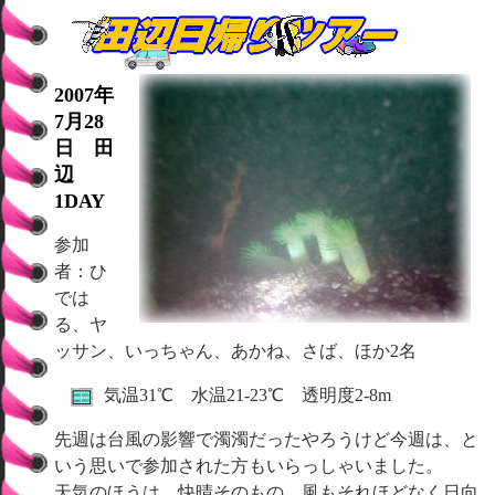
2007年
7月28
日 田
辺
1DAY
参加
者：ひ
では
る、ヤ
ッサン、いっちゃん、あかね、さば、ほか2名
気温31℃ 水温21-23℃ 透明度2-8m
先週は台風の影響で濁濁だったやろうけど今週は、と
いう思いで参加された方もいらっしゃいました。
天気のほうは、快晴そのもの。風もそれほどなく日向