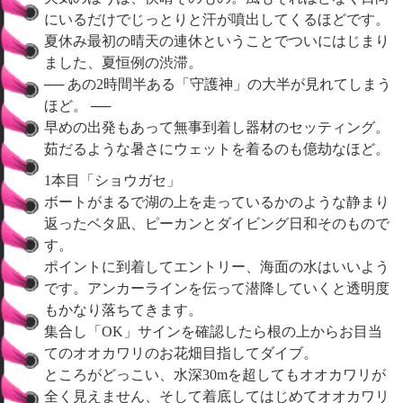
にいるだけでじっとりと汗が噴出してくるほどです。
夏休み最初の晴天の連休ということでついにはじまり
ました、夏恒例の渋滞。
── あの2時間半ある「守護神」の大半が見れてしまう
ほど。 ──
早めの出発もあって無事到着し器材のセッティング。
茹だるような暑さにウェットを着るのも億劫なほど。
1本目「ショウガセ」
ボートがまるで湖の上を走っているかのような静まり
返ったベタ凪、ピーカンとダイビング日和そのもので
す。
ポイントに到着してエントリー、海面の水はいいよう
です。アンカーラインを伝って潜降していくと透明度
もかなり落ちてきます。
集合し「OK」サインを確認したら根の上からお目当
てのオオカワリのお花畑目指してダイブ。
ところがどっこい、水深30mを超してもオオカワリが
全く見えません、そして着底してはじめてオオカワリ