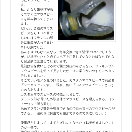
ったマウスピースで
す。
私、かなり歯並びが悪
くてすぐにマウスピー
スを噛み切ってしまい
ます。
だいたい普通のマウス
ピースなら１０本目ぐ
らいにはフランジの部
分に亀裂が入ってヨレ
ヨレ状態でした。
あんまり潜らない人なら、毎年交換できて清潔でいいでしょう
が、結構潜りだすと必ずスペアを用意していなければならずかな
り経済的に圧迫してしまいます。
最初は歯を食いしばるので顎に負担のかからない、フレキシブル
マウスピースを使って見ましたが、逆に柔らかい分すぐにヘタッ
テしまいました。
そこでいいモノを見つけました。カスタムマウスピースで商品名
「シーキュア」です。 現在、他に「JAXマウスピース」という
ものもあります。
カスタムマウスピースの特徴としまして、
フランジ部が長いため顎全体でマウスピースを咥えられる。（シ
ャーウッド製も同じ）
温めてフランジ部分を整形できるので自分専用のマウスピースが
できる。（温めれば何度でも整形できるので失敗しない。）
使用感としまして、まずちぎれなくなった（11年使えました。）
のが一番で、