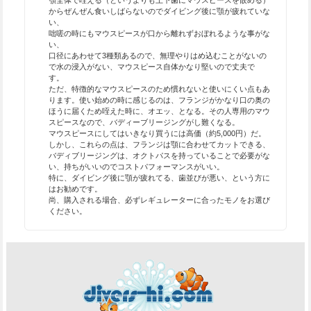
顎全体で咥える（というよりも上下歯にマウスピースを嵌める）
からぜんぜん食いしばらないのでダイビング後に顎が疲れていな
い、
咄嗟の時にもマウスピースが口から離れずおぼれるような事がな
い、
口径にあわせて3種類あるので、無理やりはめ込むことがないの
で水の浸入がない、マウスピース自体かなり堅いので丈夫で
す。
ただ、特徴的なマウスピースのため慣れないと使いにくい点もあ
ります。使い始めの時に感じるのは、フランジがかなり口の奥の
ほうに届くため咥えた時に、オエッ、となる。その人専用のマウ
スピースなので、バディーブリージングがし難くなる。
マウスピースにしてはいきなり買うには高価（約5,000円）だ。
しかし、これらの点は、フランジは顎に合わせてカットできる、
バディブリージングは、オクトパスを持っていることで必要がな
い、持ちがいいのでコストパフォーマンスがいい。
特に、ダイビング後に顎が疲れてる、歯並びが悪い、という方に
はお勧めです。
尚、購入される場合、必ずレギュレーターに合ったモノをお選び
ください。