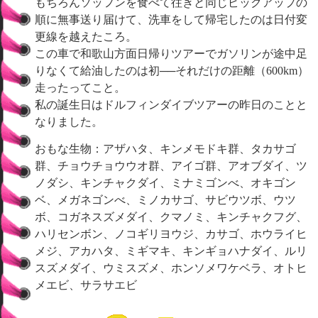
もちろんソッフンを食べて往きと同じピックアップの
順に無事送り届けて、洗車をして帰宅したのは日付変
更線を越えたころ。
この車で和歌山方面日帰りツアーでガソリンが途中足
りなくて給油したのは初──それだけの距離（600km）
走ったってこと。
私の誕生日はドルフィンダイブツアーの昨日のことと
なりました。
おもな生物：アザハタ、キンメモドキ群、タカサゴ
群、チョウチョウウオ群、アイゴ群、アオブダイ、ツ
ノダシ、キンチャクダイ、ミナミゴンべ、オキゴン
ベ、メガネゴンべ、ミノカサゴ、サビウツボ、ウツ
ボ、コガネスズメダイ、クマノミ、キンチャクフグ、
ハリセンボン、ノコギリヨウジ、カサゴ、ホウライヒ
メジ、アカハタ、ミギマキ、キンギョハナダイ、ルリ
スズメダイ、ウミスズメ、ホンソメワケベラ、オトヒ
メエビ、サラサエビ