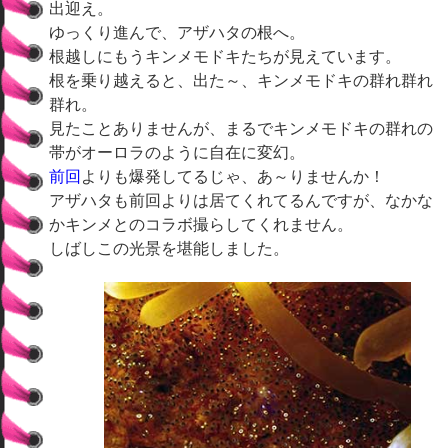
出迎え。
ゆっくり進んで、アザハタの根へ。
根越しにもうキンメモドキたちが見えています。
根を乗り越えると、出た～、キンメモドキの群れ群れ
群れ。
見たことありませんが、まるでキンメモドキの群れの
帯がオーロラのように自在に変幻。
前回
よりも爆発してるじゃ、あ～りませんか！
アザハタも前回よりは居てくれてるんですが、なかな
かキンメとのコラボ撮らしてくれません。
しばしこの光景を堪能しました。