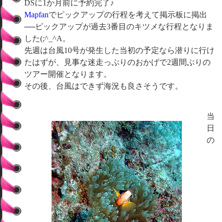
DSに1か月前に予約完了♪
Mapfan
でピックアップの行程を考えて掲示板に掲出
──ピックアップが過去3番目のキツメな行程となりま
した(;^_^A。
先週は台風10号が発生した当初の予定なら潜りに行け
たはずが、見事な迷走っぷりのおかげで2週間ぶりの
ツアー開催となります。
その後、台風はできず海況も良さそうです。
当
日
の