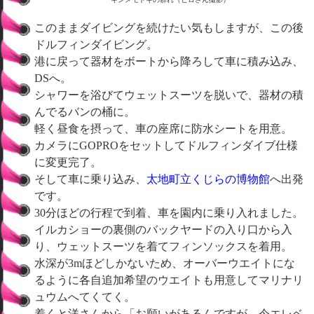
このままダイビングを続けたい気もしますが、この後
ドルフィンダイビング。
港に戻って器材をボートから降ろして車に積み込み、
DSへ。
シャワーを浴びてウェットスーツを脱いで、器材の積
んでるバンの桶に。
軽く昼食を摂って、車の座席に防水シートを用意。
カメラにGOPROをセットしてドルフィンダイブ仕様
に変更完了。
そして車に乗り込み、
太地町立くじらの博物館
へ出発
です。
30分ほどの行程で到着、車を園内に乗り入れました。
イルカショーの裏側のバックヤードの入り口から入
り、ウェットスーツを着てフィンソックスを着用。
水深が3mほどしかないため、オーバーウエイトにな
るように各自追加希望のウエイトも用意してマリナリ
ュウムへてくてく。
着くと洋さんから「お願いがあるんですが、今エレベ