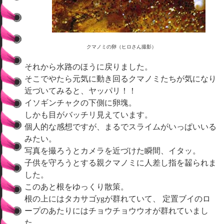
クマノミの卵（ヒロさん撮影）
それから水路のほうに戻りました。
そこでやたら元気に動き回るクマノミたちが気になり
近づいてみると、ヤッパリ！！
イソギンチャクの下側に卵塊。
しかも目がバッチリ見えています。
個人的な感想ですが、まるでスライムがいっぱいいる
みたい。
写真を撮ろうとカメラを近づけた瞬間、イタッ。
子供を守ろうとする親クマノミに人差し指を齧られま
した。
このあと根をゆっくり散策。
根の上にはタカサゴygが群れていて、 定置ブイのロ
ープのあたりにはチョウチョウウオが群れていまし
た。