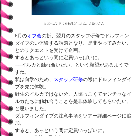
カズハゴンドウを触るどもさん、さゆりさん
6月の
オフ会
の折、翌月のスタッフ研修でドルフィン
ダイブのい体験する話題となり、是非やってみたい、
とのリクエストを受けて企画。
するとあっという間に定員いっぱいに。
──イルカと触れ合いたい、という願望があるようで
すね。
私は向学のため、
スタッフ研修
の際にドルフィンダイ
ブを先に体験。
野生のイルカではない分、人懐っこくてヤンチャなイ
ルカたちに触れ合うことを是非体験してもらいたい、
と思いました。
ダルフィンダイブの注意事項をツアー詳細ページに追
加。
すると、あっという間に定員いっぱいに。