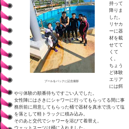
持って
降りま
した。
リヤカ
ーに器
材を載
せてて
くて
く。
ちょう
ど体験
エリア
プールをバックに記念撮影
には餌
やり体験の順番待ちですごい人でした。
女性陣にはさきにシャワーに行ってもらってる間に事
務所前に用意してもらった桶で器材を真水で洗って塩
を落として軽トラックに積み込み。
そのあと交代でシャワーを浴びて着替え。
ウェットスーツは桶に入れました。