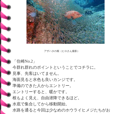
アザハタの根（ヒロさん撮影）
「住崎No.2」
今群れ群れのポイントということでコチラに。
見事、先客はいてません。
海面見ると水色も良いカンジです。
準備のできた人からエントリー。
エントリーすると、暖かです。
根もよく見え、自由潜降できるほど。
水底で集合してから移動開始。
水路を通ると今回は少なめのホウライヒメジたちがお