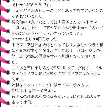
それから館内見学です。
ちょうどイルカショーの時間とあって館内アナウンス
がされていました。
博物館の1F入ったところは土産屋さんでTVドラマ
「海のはじまり」で有村架純さんが劇中買ってきたイ
ルカのハンドパペットが売っていました。
Amazonより300円安かった。
中央フロアは吹き抜けとなっており大きなクジラの模
型や骨格標本などが展示されており、2Fはクジラの生
態、3Fは捕鯨の歴史を学べる施設となっておりまし
た。
このあと車に乗り込んでDSに戻ってログ付け──ドル
フィンダイブは限定水域なので1ダイブにはならない
ですよ。
器材をメッシュバッグに詰めて車に積み込み。
DSにお礼を言って帰途へ。
皆さんの睡眠の邪魔にならないように岸和田SAまで
走って休憩。