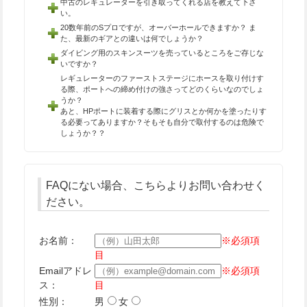
中古のレギュレーターを引き取ってくれる店を教えて下さ
い。
20数年前のSプロですが、オーバーホールできますか？ ま
た、最新のギアとの違いは何でしょうか？
ダイビング用のスキンスーツを売っているところをご存じな
いですか？
レギュレーターのファーストステージにホースを取り付けす
る際、ポートへの締め付けの強さってどのくらいなのでしょ
うか？
あと、HPポートに装着する際にグリスとか何かを塗ったりす
る必要ってありますか？そもそも自分で取付するのは危険で
しょうか？？
FAQにない場合、こちらよりお問い合わせく
ださい。
お名前
：
※必須項
目
Emailアドレ
※必須項
ス
：
目
性別
：
男
女