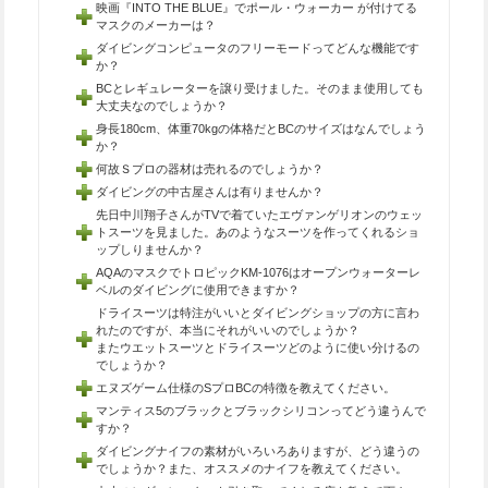
映画『INTO THE BLUE』でポール・ウォーカー が付けてる
マスクのメーカーは？
ダイビングコンピュータのフリーモードってどんな機能です
か？
BCとレギュレーターを譲り受けました。そのまま使用しても
大丈夫なのでしょうか？
身長180cm、体重70kgの体格だとBCのサイズはなんでしょう
か？
何故Ｓプロの器材は売れるのでしょうか？
ダイビングの中古屋さんは有りませんか？
先日中川翔子さんがTVで着ていたエヴァンゲリオンのウェッ
トスーツを見ました。あのようなスーツを作ってくれるショ
ップしりませんか？
AQAのマスクでトロピックKM-1076はオープンウォーターレ
ベルのダイビングに使用できますか？
ドライスーツは特注がいいとダイビングショップの方に言わ
れたのですが、本当にそれがいいのでしょうか？
またウエットスーツとドライスーツどのように使い分けるの
でしょうか？
エヌズゲーム仕様のSプロBCの特徴を教えてください。
マンティス5のブラックとブラックシリコンってどう違うんで
すか？
ダイビングナイフの素材がいろいろありますが、どう違うの
でしょうか？また、オススメのナイフを教えてください。