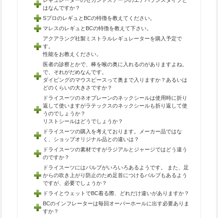
はなんですか？
SプロのレギュとBCの特徴を教えてください。
マレスのレギュとBCの特徴を教えて下さい。
アクアラング社製ミストラルレギュレーターを購入予定で
す。
性能をお教えください。
医者の診察とかで、棒を喉の奥に入れるのがありますよね。
で、それがだめなんです。
ダイビングのマウスピースって奥まで入りますか？あるいは
どのくらいの大きさですか？
ドライスーツのネオプレーンのネックシールは使用時に折り
返して使いますがラテックスのネックシールも折り返して使
うのでしょうか？
リストシールはどうでしょうか？
ドライスーツの購入を考えております。メーカー品ではな
く、ショップオリジナル品との違いは？
ドライスーツの素材ですがラジアルとジャージではどう違う
のですか？
ドライスーツにはバルブがいろいろあるようです。 また、足
からの吹き上がり防止のため足首につけるバルブもあるよう
ですが、必要でしょうか？
ドライとウェットでBC着る際、どれだけ違いがありますか？
BCのインフレーターは毎回オーバーホールに出す必要ありま
すか？