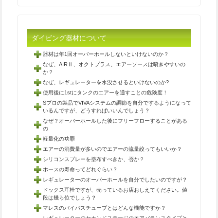
ダイビング器材について
器材は年1回オーバーホールしないといけないのか？
なぜ、AIRⅡ、オクトプラス、エアーソースは噴きやすいの
か？
なぜ、レギュレーターを水没させるといけないのか?
使用後に1stにタンクのエアーを通すことの危険度！
Sプロの製品でVIVAシステムの調節を自分でするようになって
いるんですが、どうすればいいんでしょう？
なぜ？オーバーホールした後にフリーフローすることがある
の
軽量化の功罪
エアーの消費量が多いのでエアーの流量絞ってもいいか？
シリコンスプレーを塗布すべきか、否か？
ホースの寿命ってどれぐらい？
レギュレーターのオーバーホールを自分でしたいのですが？
ドックス耳栓ですが、売っているお店おしえてください。値
段は幾ら位でしょう？
マレスのバイパスチューブとはどんな機能ですか？
レギュレーターのセカンドステージのエアバランスタイプと